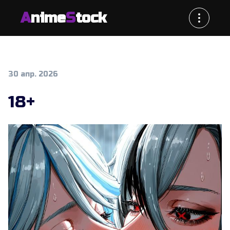
A
nime
S
tock
30 апр. 2026
18+