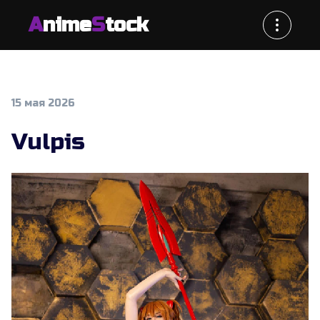
A
nime
S
tock
15 мая 2026
Vulpis