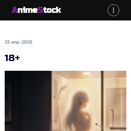
A
nime
S
tock
25 апр. 2026
18+