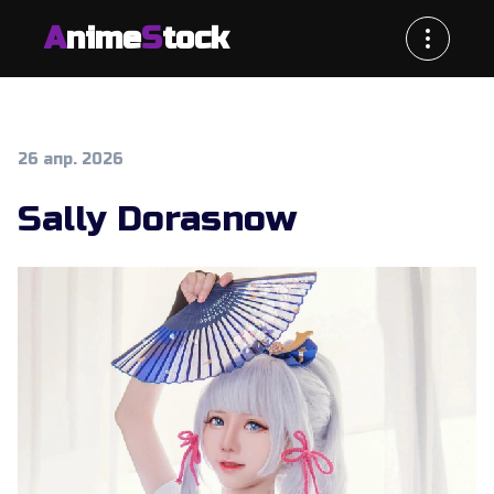
A
nime
S
tock
26 апр. 2026
Sally Dorasnow