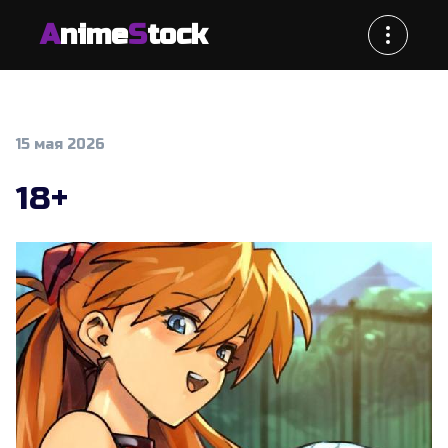
A
nime
S
tock
15 мая 2026
18+