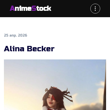
A
nime
S
tock
25 апр. 2026
Alina Becker