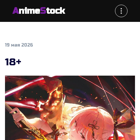
A
nime
S
tock
19 мая 2026
18+