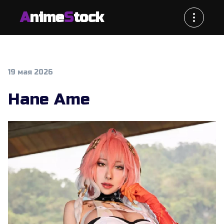
A
nime
S
tock
19 мая 2026
Hane Ame