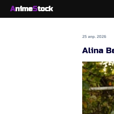
A
nime
S
tock
25 апр. 2026
Alina B