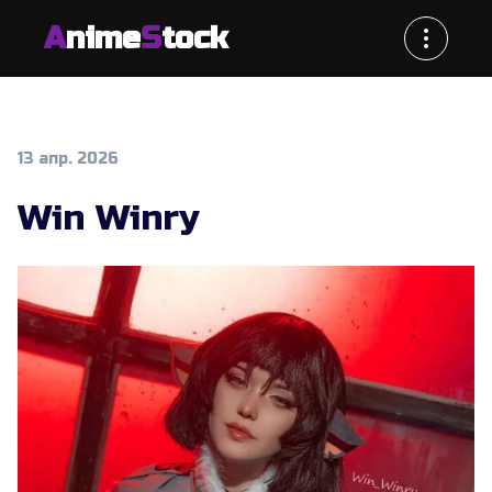
A
nime
S
tock
13 апр. 2026
Win Winry