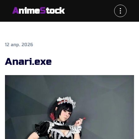
A
nime
S
tock
12 апр. 2026
Anari.exe