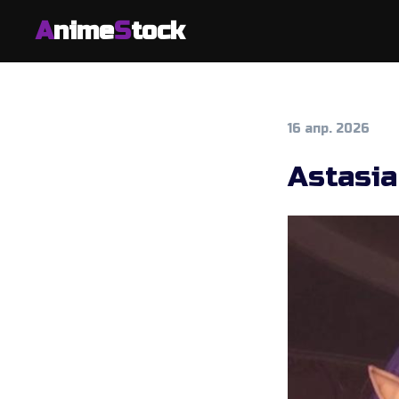
A
nime
S
tock
16 апр. 2026
Astasi