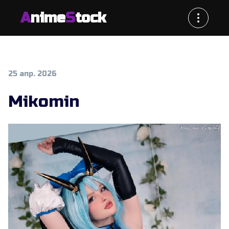
A
nime
S
tock
25 апр. 2026
Mikomin