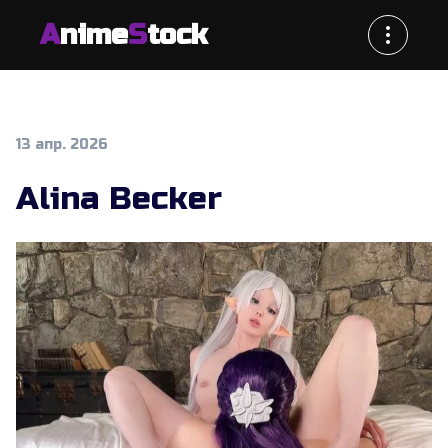
A
nime
S
tock
13 апр. 2026
Alina Becker