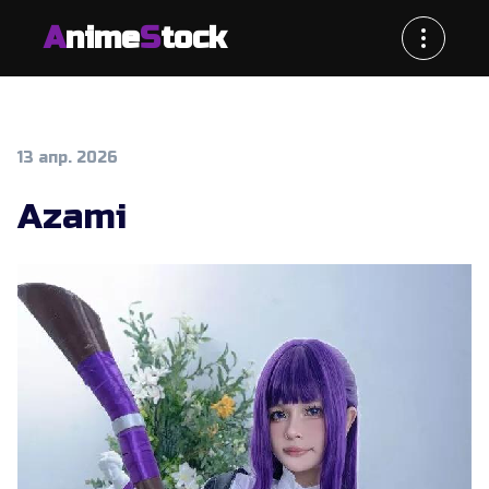
A
nime
S
tock
13 апр. 2026
Azami