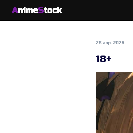
A
nime
S
tock
28 апр. 2026
18+