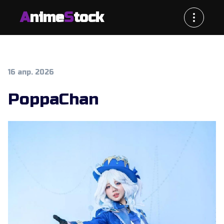
A
nime
S
tock
16 апр. 2026
PoppaChan