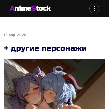
A
nime
S
tock
13 апр. 2026
+ другие персонажи