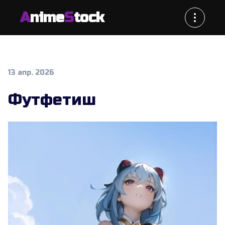
A
nime
S
tock
13 апр. 2026
Футфетиш