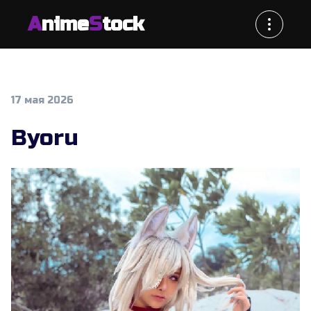
A
nime
S
tock
17 мая 2026
Byoru