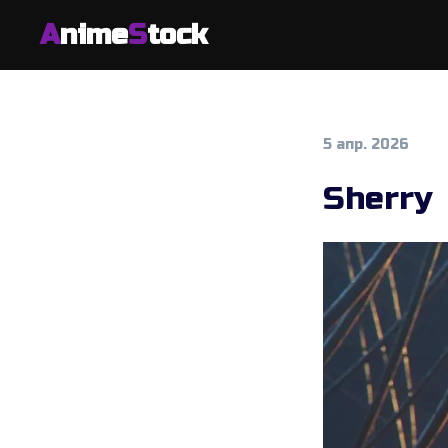
A
nime
S
tock
5 апр. 2026
Sherry