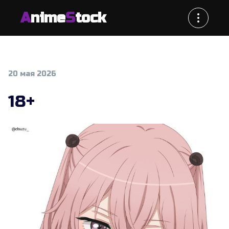
A
nime
S
tock
20 мая 2026
18+