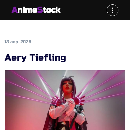
A
nime
S
tock
18 апр. 2026
Aery Tiefling