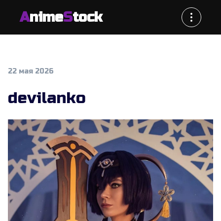
A
nime
S
tock
22 мая 2026
devilanko