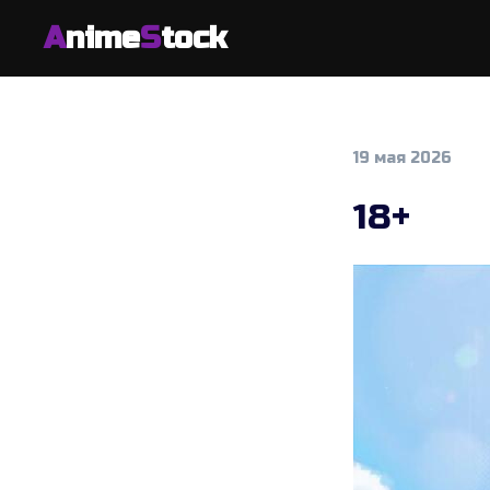
A
nime
S
tock
19 мая 2026
18+