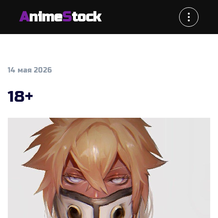
A
nime
S
tock
14 мая 2026
18+