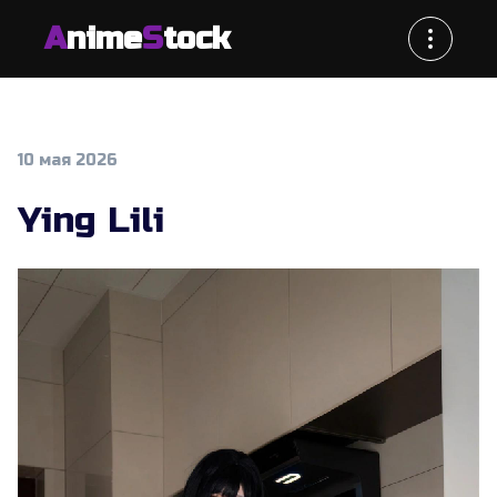
A
nime
S
tock
10 мая 2026
Ying Lili