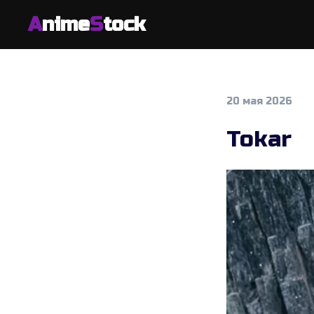
A
nime
S
tock
20 мая 2026
Tokar