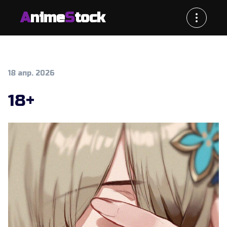
A
nime
S
tock
18 апр. 2026
18+