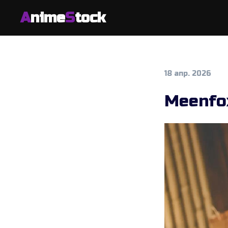
A
nime
S
tock
18 апр. 2026
Meenfo