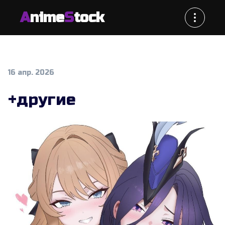
A
nime
S
tock
16 апр. 2026
+другие