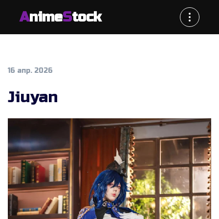
A
nime
S
tock
16 апр. 2026
Jiuyan