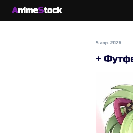
A
nime
S
tock
5 апр. 2026
+ Футф