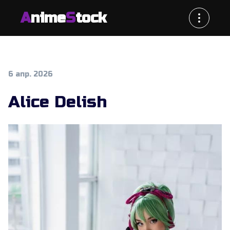
A
nime
S
tock
6 апр. 2026
Alice Delish