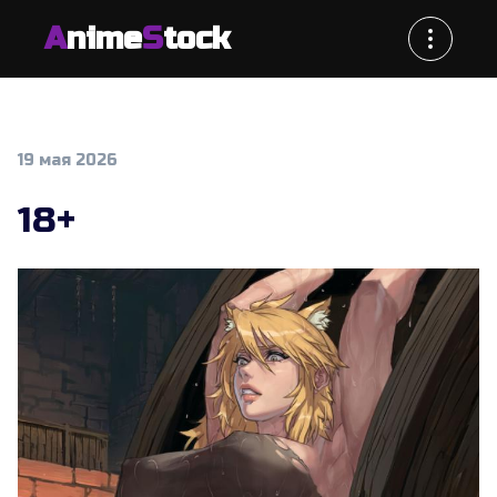
A
nime
S
tock
19 мая 2026
18+