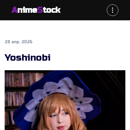
A
nime
S
tock
28 апр. 2026
Yoshinobi