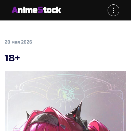
A
nime
S
tock
20 мая 2026
18+