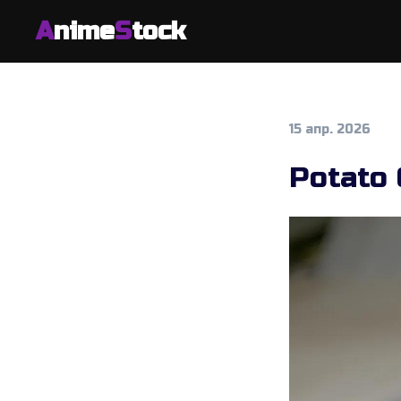
A
nime
S
tock
15 апр. 2026
Potato 