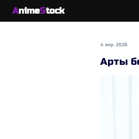
A
nime
S
tock
4 апр. 2026
Арты б