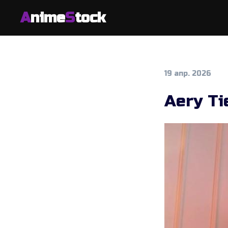
A
nime
S
tock
19 апр. 2026
Aery Ti