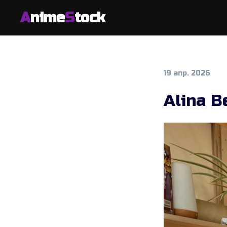
A
nime
S
tock
19 апр. 2026
Alina B