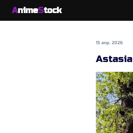
A
nime
S
tock
15 апр. 2026
Astasi