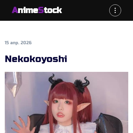
A
nime
S
tock
15 апр. 2026
Nekokoyoshi