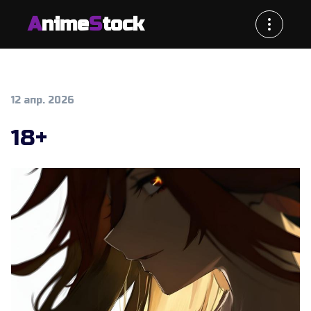
A
nime
S
tock
12 апр. 2026
18+