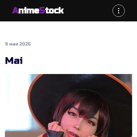
A
nime
S
tock
9 мая 2026
Mai