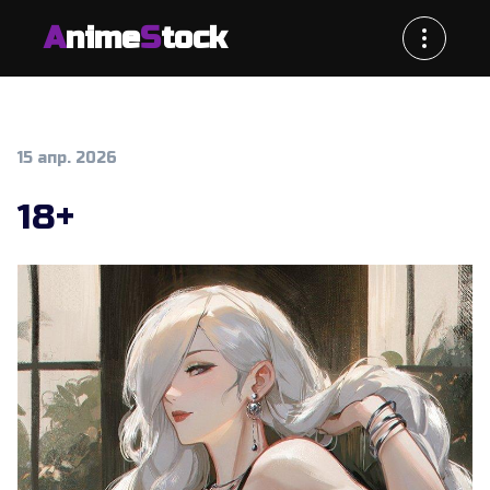
A
nime
S
tock
15 апр. 2026
18+