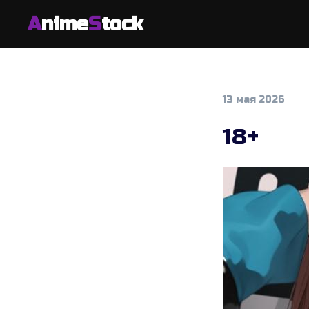
A
nime
S
tock
13 мая 2026
18+