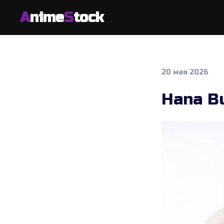
A
nime
S
tock
20 мая 2026
Hana B