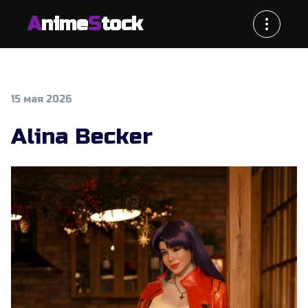
A
nime
S
tock
15 мая 2026
Alina Becker