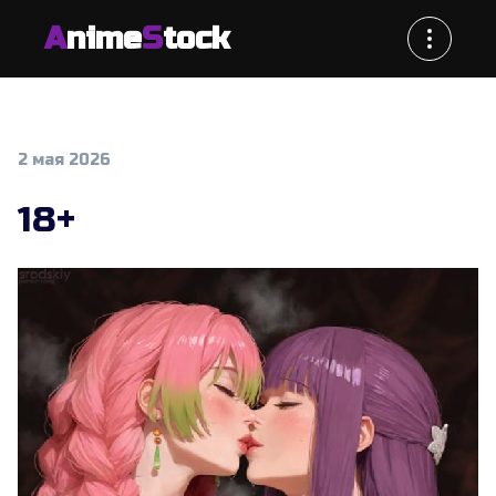
A
nime
S
tock
2 мая 2026
18+